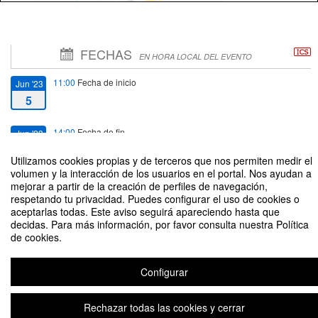
FECHAS
EN HORA LOCAL DEL EVENTO
11:00
Fecha de inicio
Jun '23
5
14:00
Fecha de fin
Jun '23
5
Utilizamos cookies propias y de terceros que nos permiten medir el
volumen y la interacción de los usuarios en el portal. Nos ayudan a
mejorar a partir de la creación de perfiles de navegación,
respetando tu privacidad. Puedes configurar el uso de cookies o
aceptarlas todas. Este aviso seguirá apareciendo hasta que
decidas. Para más información, por favor consulta nuestra Política
Hacia unos Servicios Sociales más sostenibles
de cookies.
Organizado por Cátedra Macrosad Trabajo Social Verde
Configurar
Aviso legal
|
Contacto
Plataforma de organización de eventos Symposium
Rechazar todas las cookies y cerrar
Copyright © 2026