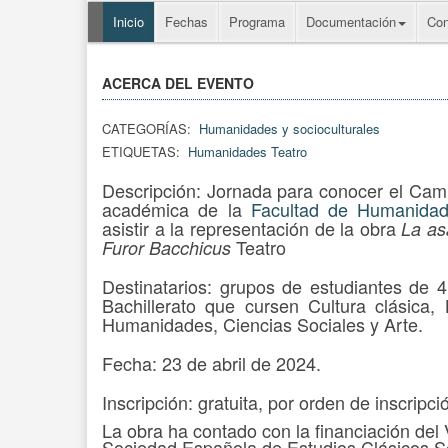
Inicio
Fechas
Programa
Documentación
Con
ACERCA DEL EVENTO
CATEGORÍAS:
Humanidades y socioculturales
ETIQUETAS:
Humanidades Teatro
Descripción: Jornada para conocer el Camp
académica de la
Facultad de Humanida
asistir a la representación de la obra
La as
Teatro
Furor Bacchicus
Destinatarios: grupos de estudiantes de 4
Bachillerato que cursen Cultura clásica, 
Humanidades, Ciencias Sociales y Arte.
Fecha: 23 de abril de 2024.
Inscripción: gratuita, por orden de inscripci
La obra ha contado con la financiación del
Sociedad Española de Estudios Clásicos S