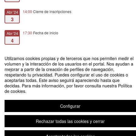
14:00
Cierre de inscripciones
Abr '24
3
17:30
Fecha de inicio
Abr '24
4
14:00
Fecha de fin
Abr '24
Utilizamos cookies propias y de terceros que nos permiten medir el
5
volumen y la interacción de los usuarios en el portal. Nos ayudan a
mejorar a partir de la creación de perfiles de navegación,
respetando tu privacidad. Puedes configurar el uso de cookies o
aceptarlas todas. Este aviso seguirá apareciendo hasta que
decidas. Para más información, por favor consulta nuestra Política
de cookies.
XVI WORKSHOP SECCIÓN ESTRATEGIA EMPRESARIAL ACEDE:
PHENOMENON BASED RESEARCH
Configurar
Rechazar todas las cookies y cerrar
Aviso legal
|
Contacto
Plataforma de organización de eventos Symposium
Copyright © 2026