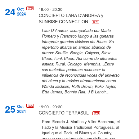
24
Oct
19:00 - 20:30
2024
CONCIERTO LARA D'ANDREA y
SUNRISE CONNECTION
Lara D´Andrea, acompañada por Mario
Romero y Francisco Mingo a las guitaras,
interpreta grandes clásicos del Blues. Su
repertorio abarca un amplio abanico de
ritmos: Shuffle, Boogie, Calypso, Slow
Blues, Funk Blues. Así como de diferentes
estilos: Rural, Chicago, Memphis…Entre
sus melodías podemos reconocer la
influencia de reconocidas voces del universo
del blues y la música afroamericana como
Wanda Jackson, Ruth Brown, Koko Taylor,
Etta James, Bonnie Rait, J.B Lenoir…
25
Oct
19:00 - 20:30
2024
CONCIERTO TERRASUL
Para Ricardo J. Martins y Vítor Bacalhau, el
Fado y la Música Tradicional Portuguesa, al
igual que el Rock, el Blues y el Country,
aunque supuestamente muy distintos, son