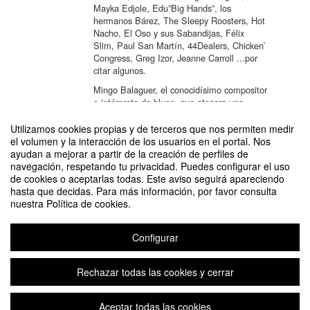
Mayka Edjole, Edu”Big Hands”, los
hermanos Bárez, The Sleepy Roosters, Hot
Nacho, El Oso y sus Sabandijas, Félix
Slim, Paul San Martín, 44Dealers, Chicken`
Congress, Greg Izor, Jeanne Carroll ...por
citar algunos.
Mingo Balaguer
, el conocidísimo compositor
e intérprete de blues, que atesora una
larguísima experiencia y una gran
trayectoria musical, vuelve al escenario de
Utilizamos cookies propias y de terceros que nos permiten medir
Antiquarium, para rendir tributo al Blues y
el volumen y la interacción de los usuarios en el portal. Nos
acompañar como ha hecho desde la I
ayudan a mejorar a partir de la creación de perfiles de
Edición el Ciclo de Blues de la UPO, del
navegación, respetando tu privacidad. Puedes configurar el uso
que ha sido nombrado “padrino” en
de cookies o aceptarlas todas. Este aviso seguirá apareciendo
agradecimiento a su vinculación y apoyos.
hasta que decidas. Para más información, por favor consulta
nuestra Política de cookies.
Configurar
IV CICLO DE BLUES DE LA UPO
Organizado por Servicio de Extensión Cultural de la UPO
Rechazar todas las cookies y cerrar
Aceptar todas las cookies