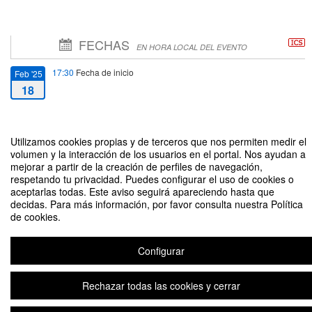
FECHAS
EN HORA LOCAL DEL EVENTO
17:30
Fecha de inicio
Feb '25
18
09:30
Fecha de fin
Feb '25
21
Utilizamos cookies propias y de terceros que nos permiten medir el
volumen y la interacción de los usuarios en el portal. Nos ayudan a
mejorar a partir de la creación de perfiles de navegación,
respetando tu privacidad. Puedes configurar el uso de cookies o
aceptarlas todas. Este aviso seguirá apareciendo hasta que
decidas. Para más información, por favor consulta nuestra Política
de cookies.
I Jornadas de Justicia Juvenil: Posibilidades de la justicia restaurativa en el
sistema penal de menores, 18 y 21 de febrero de 2025
Configurar
Aviso legal
|
Contacto
Plataforma de organización de eventos Symposium
Rechazar todas las cookies y cerrar
Copyright © 2026