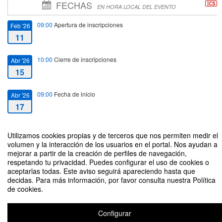
FECHAS
EN HORA LOCAL DEL EVENTO
09:00
Apertura de inscripciones
Feb '26
11
10:00
Cierre de inscripciones
Abr '26
15
09:00
Fecha de inicio
Abr '26
17
14:00
Fecha de fin
Abr '26
Utilizamos cookies propias y de terceros que nos permiten medir el
17
volumen y la interacción de los usuarios en el portal. Nos ayudan a
mejorar a partir de la creación de perfiles de navegación,
respetando tu privacidad. Puedes configurar el uso de cookies o
aceptarlas todas. Este aviso seguirá apareciendo hasta que
decidas. Para más información, por favor consulta nuestra Política
de cookies.
Descubriendo los Corales
Configurar