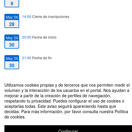
9
14:00
Cierre de inscripciones
May '26
28
20:00
Fecha de inicio
May '26
30
21:00
Fecha de fin
May '26
30
Utilizamos cookies propias y de terceros que nos permiten medir el
volumen y la interacción de los usuarios en el portal. Nos ayudan a
mejorar a partir de la creación de perfiles de navegación,
Del Savoy al Cotton Club. Una mirada desde Europa a los bailes
respetando tu privacidad. Puedes configurar el uso de cookies o
afronorteamericanos
aceptarlas todas. Este aviso seguirá apareciendo hasta que
decidas. Para más información, por favor consulta nuestra Política
Organizado por Vicerrectorado de Cultura y Políticas Sociales - Servicio de
de cookies.
Cultura. Colaboración: ICAS - Ayuntamiento de Sevilla
Configurar