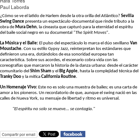
Rafa Torres
Paul Laborda
¿Cómo se ve el latido de Harlem desde la otra orilla del Atlántico?
Sevilla
Swing Dance
presenta un espectáculo-documental que rinde tributo a la
obra de
Mura Dehn
, la cineasta que capturó para la eternidad el espíritu
del baile social negro en su documental
“The Spirit Moves”
.
La Música y el Baile:
El pulso del espectáculo lo marca el dúo sevillano
Van
Moustache
. Con su estilo Gypsy Jazz, reinterpretan los estándares que
definieron una era, dotándolos de esa sonoridad europea tan
característica. Sobre sus acordes, el escenario cobra vida con las
coreografías que marcaron la historia de la danza urbana: desde el carácter
comunitario del
Shim Sham
y el
Big Apple
, hasta la complejidad técnica del
Tranky Doo
y la mítica
California Routine
.
Un Homenaje Vivo:
Este no es solo una muestra de bailes; es una carta de
amor a los pioneros. Un recordatorio de que, aunque el swing nació en las
calles de Nueva York, su mensaje de libertad y ritmo es universal.
"El espíritu no solo se mueve... se contagia."
Compartir por email