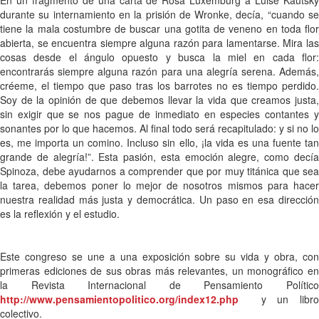
durante su internamiento en la prisión de Wronke, decía, “cuando se
tiene la mala costumbre de buscar una gotita de veneno en toda flor
abierta, se encuentra siempre alguna razón para lamentarse. Mira las
cosas desde el ángulo opuesto y busca la miel en cada flor:
encontrarás siempre alguna razón para una alegría serena. Además,
créeme, el tiempo que paso tras los barrotes no es tiempo perdido.
Soy de la opinión de que debemos llevar la vida que creamos justa,
sin exigir que se nos pague de inmediato en especies contantes y
sonantes por lo que hacemos. Al final todo será recapitulado: y si no lo
es, me importa un comino. Incluso sin ello, ¡la vida es una fuente tan
grande de alegría!”. Esta pasión, esta emoción alegre, como decía
Spinoza, debe ayudarnos a comprender que por muy titánica que sea
la tarea, debemos poner lo mejor de nosotros mismos para hacer
nuestra realidad más justa y democrática. Un paso en esa dirección
es la reflexión y el estudio.
Este congreso se une a una exposición sobre su vida y obra, con
primeras ediciones de sus obras más relevantes, un monográfico en
la Revista Internacional de Pensamiento Político
http://www.pensamientopolitico.org/index12.php
y un libro
colectivo.