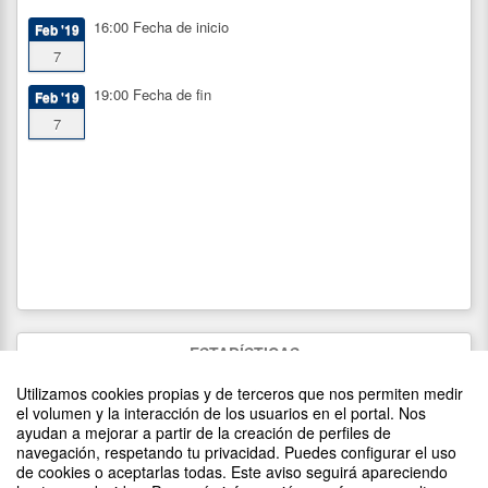
16:00
Fecha de inicio
Feb '19
7
19:00
Fecha de fin
Feb '19
7
ESTADÍSTICAS
Utilizamos cookies propias y de terceros que nos permiten medir
1547
visitas
el volumen y la interacción de los usuarios en el portal. Nos
0
asistentes
(
0
confirmados)
ayudan a mejorar a partir de la creación de perfiles de
navegación, respetando tu privacidad. Puedes configurar el uso
de cookies o aceptarlas todas. Este aviso seguirá apareciendo
DIFUNDE TU EVENTO PONIENDO EL SIGUIENTE CÓDIGO