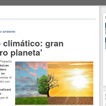
o ambiente
 climático: gran
o planeta'
 Proyecto
ásicas
adero
s en
mentar el
ión con
nalizará
o
por el