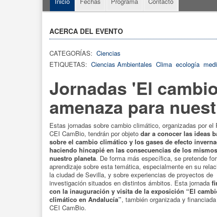
Inicio
Fechas
Programa
Contacto
ACERCA DEL EVENTO
CATEGORÍAS:
Ciencias
ETIQUETAS:
Ciencias Ambientales
Clima
ecología
medi
Jornadas 'El cambio
amenaza para nuestr
Estas jornadas sobre cambio climático, organizadas por el
CEI CamBio, tendrán por objeto
dar a conocer las ideas b
sobre el cambio climático y los gases de efecto invern
haciendo hincapié en las consecuencias de los mismo
nuestro planeta
. De forma más específica, se pretende fo
aprendizaje sobre esta temática, especialmente en su relac
la ciudad de Sevilla, y sobre experiencias de proyectos de
investigación situados en distintos ámbitos. Esta jornada
fi
con la inauguración y visita de la exposición “El cambi
climático en Andalucía”
, también organizada y financiada 
CEI CamBio.