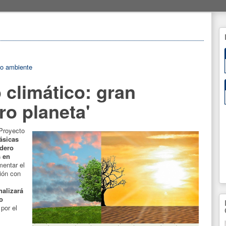
o ambiente
 climático: gran
o planeta'
 Proyecto
ásicas
adero
s en
mentar el
ión con
nalizará
o
por el