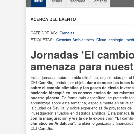
Inicio
Fechas
Programa
Contacto
ACERCA DEL EVENTO
CATEGORÍAS:
Ciencias
ETIQUETAS:
Ciencias Ambientales
Clima
ecología
medi
Jornadas 'El cambio
amenaza para nuestr
Estas jornadas sobre cambio climático, organizadas por el
CEI CamBio, tendrán por objeto
dar a conocer las ideas b
sobre el cambio climático y los gases de efecto invern
haciendo hincapié en las consecuencias de los mismo
nuestro planeta
. De forma más específica, se pretende fo
aprendizaje sobre esta temática, especialmente en su relac
la ciudad de Sevilla, y sobre experiencias de proyectos de
investigación situados en distintos ámbitos. Esta jornada
fi
con la inauguración y visita de la exposición “El cambi
climático en Andalucía”
, también organizada y financiada 
CEI CamBio.