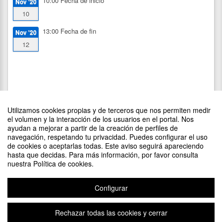
10:00
Fecha de inicio
Nov '20
10
13:00
Fecha de fin
Nov '20
12
Utilizamos cookies propias y de terceros que nos permiten medir
el volumen y la interacción de los usuarios en el portal. Nos
ayudan a mejorar a partir de la creación de perfiles de
navegación, respetando tu privacidad. Puedes configurar el uso
de cookies o aceptarlas todas. Este aviso seguirá apareciendo
DIFUNDE TU EVENTO PONIENDO EL SIGUIENTE CÓDIGO
hasta que decidas. Para más información, por favor consulta
EN TU SITIO
nuestra Política de cookies.
Configurar
Rechazar todas las cookies y cerrar