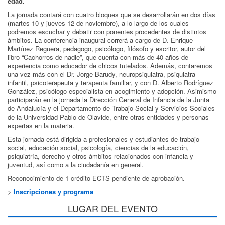
edad.
La jornada contará con cuatro bloques que se desarrollarán en dos días
(martes 10 y jueves 12 de noviembre), a lo largo de los cuales
podremos escuchar y debatir con ponentes procedentes de distintos
ámbitos. La conferencia inaugural correrá a cargo de D. Enrique
Martínez Reguera, pedagogo, psicólogo, filósofo y escritor, autor del
libro “Cachorros de nadie”, que cuenta con más de 40 años de
experiencia como educador de chicos tutelados. Además, contaremos
una vez más con el Dr. Jorge Barudy, neuropsiquiatra, psiquiatra
infantil, psicoterapeuta y terapeuta familiar, y con D. Alberto Rodríguez
González, psicólogo especialista en acogimiento y adopción. Asimismo
participarán en la jornada la Dirección General de Infancia de la Junta
de Andalucía y el Departamento de Trabajo Social y Servicios Sociales
de la Universidad Pablo de Olavide, entre otras entidades y personas
expertas en la materia.
Esta jornada está dirigida a profesionales y estudiantes de trabajo
social, educación social, psicología, ciencias de la educación,
psiquiatría, derecho y otros ámbitos relacionados con infancia y
juventud, así como a la ciudadanía en general.
Reconocimiento de 1 crédito ECTS pendiente de aprobación.
>
Inscripciones y programa
LUGAR DEL EVENTO