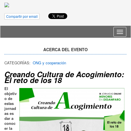
Compartir por email
Idioma
ACERCA DEL EVENTO
CATEGORÍAS:
ONG y cooperación
Creando Cultura de Acogimiento:
El reto de los 18
El
objetiv
o de
estas
jornad
as es
dar a
conoc
er la