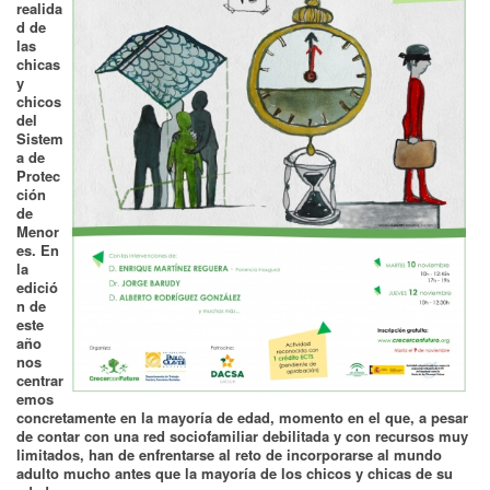
realida
d de
las
chicas
y
chicos
del
Sistem
a de
Protec
ción
de
Menor
es. En
la
edició
n de
este
año
nos
centrar
emos
concretamente en la mayoría de edad, momento en el que, a pesar
de contar con una red sociofamiliar debilitada y con recursos muy
limitados, han de enfrentarse al reto de incorporarse al mundo
adulto mucho antes que la mayoría de los chicos y chicas de su