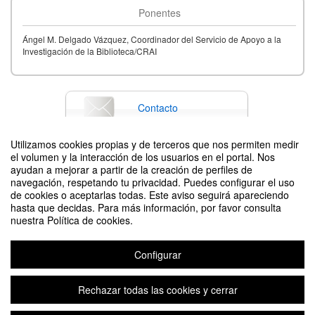
Ponentes
Ángel M. Delgado Vázquez, Coordinador del Servicio de Apoyo a la
Investigación de la Biblioteca/CRAI
Contacto
Utilizamos cookies propias y de terceros que nos permiten medir
el volumen y la interacción de los usuarios en el portal. Nos
Difunde tu evento poniendo el siguiente código en tu sitio
ayudan a mejorar a partir de la creación de perfiles de
navegación, respetando tu privacidad. Puedes configurar el uso
de cookies o aceptarlas todas. Este aviso seguirá apareciendo
hasta que decidas. Para más información, por favor consulta
nuestra Política de cookies.
Configurar
Dónde y cómo publicar mis resultados de investigación
Organizado por Servicio de Apoyo a la Investigación de la Biblioteca/CRAI
Rechazar todas las cookies y cerrar