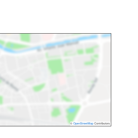
©
OpenStreetMap
Contributors