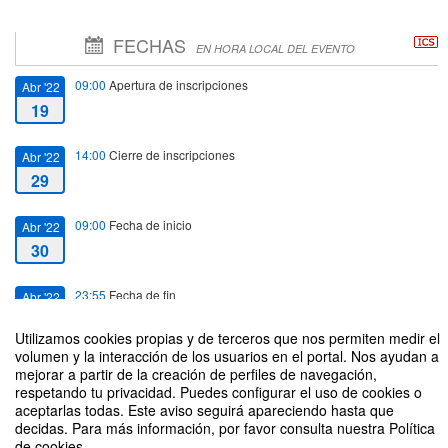
FECHAS
EN HORA LOCAL DEL EVENTO
09:00
Apertura de inscripciones
Abr '22
19
14:00
Cierre de inscripciones
Abr '22
29
09:00
Fecha de inicio
Abr '22
30
23:55
Fecha de fin
Abr '22
30
Utilizamos cookies propias y de terceros que nos permiten medir el
volumen y la interacción de los usuarios en el portal. Nos ayudan a
mejorar a partir de la creación de perfiles de navegación,
respetando tu privacidad. Puedes configurar el uso de cookies o
aceptarlas todas. Este aviso seguirá apareciendo hasta que
decidas. Para más información, por favor consulta nuestra Política
Charlas: II Bioblitz de la UPO
de cookies.