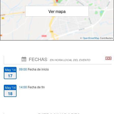
Ver mapa
©
OpenStreetMap
Contributors
FECHAS
EN HORA LOCAL DEL EVENTO
09:00
Fecha de inicio
May '14
17
14:00
Fecha de fin
May '14
18