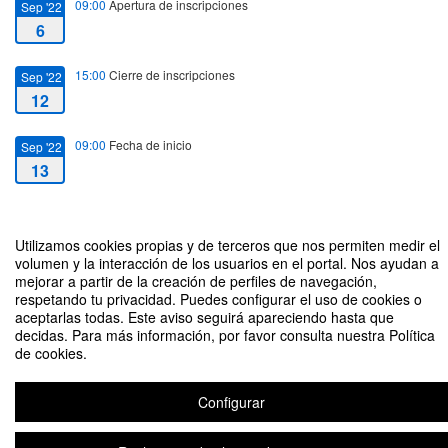
09:00
Apertura de inscripciones
Sep '22
6
15:00
Cierre de inscripciones
Sep '22
12
09:00
Fecha de inicio
Sep '22
13
10:30
Fecha de fin
Sep '22
13
Utilizamos cookies propias y de terceros que nos permiten medir el
volumen y la interacción de los usuarios en el portal. Nos ayudan a
mejorar a partir de la creación de perfiles de navegación,
respetando tu privacidad. Puedes configurar el uso de cookies o
aceptarlas todas. Este aviso seguirá apareciendo hasta que
decidas. Para más información, por favor consulta nuestra Política
de cookies.
Jornadas de Bienvenida para alumnado de la Facultad de Ciencias
Experimentales Curso 2022/23
Configurar
Aviso legal
|
Contacto
Plataforma de organización de eventos Symposium