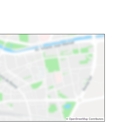
©
OpenStreetMap
Contributors