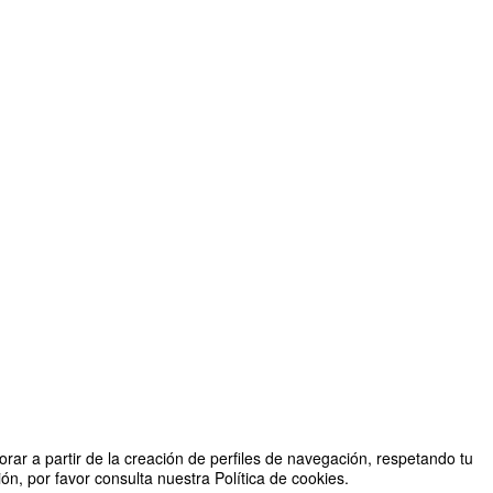
rar a partir de la creación de perfiles de navegación, respetando tu
n, por favor consulta nuestra Política de cookies.
r Proyecto FECYT FCT-21-17113: La Odisea de las Escritoras