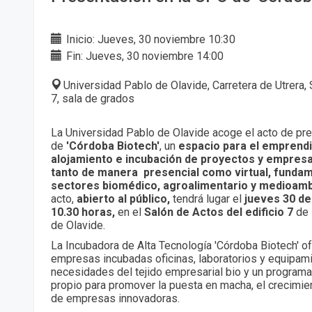
Inicio: Jueves, 30 noviembre 10:30
Fin: Jueves, 30 noviembre 14:00
Universidad Pablo de Olavide, Carretera de Utrera, S
7, sala de grados
La Universidad Pablo de Olavide acoge el acto de pr
de
'Córdoba Biotech'
, un
espacio para el emprendi
alojamiento e incubación de proyectos y empresa
tanto de manera presencial como virtual, funda
sectores biomédico, agroalimentario y medioamb
acto,
abierto al público,
tendrá lugar el
jueves 30 d
10.30 horas,
en el
Salón de Actos del edificio 7
de 
de Olavide.
La Incubadora de Alta Tecnología 'Córdoba Biotech' o
empresas incubadas oficinas, laboratorios y equipam
necesidades del tejido empresarial bio y un program
propio para promover la puesta en macha, el crecimien
de empresas innovadoras.