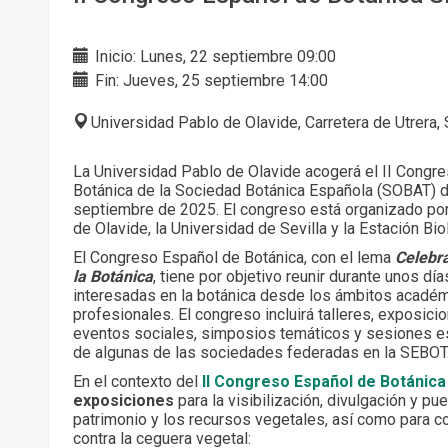
Inicio: Lunes, 22 septiembre 09:00
Fin: Jueves, 25 septiembre 14:00
Universidad Pablo de Olavide, Carretera de Utrera, 
La Universidad Pablo de Olavide acogerá el II Congr
Botánica de la Sociedad Botánica Española (SOBAT) d
septiembre de 2025. El congreso está organizado por
de Olavide, la Universidad de Sevilla y la Estación Bi
El Congreso Español de Botánica, con el lema
Celebra
la Botánica
, tiene por objetivo reunir durante unos dí
interesadas en la botánica desde los ámbitos académi
profesionales. El congreso incluirá talleres, exposici
eventos sociales, simposios temáticos y sesiones es
de algunas de las sociedades federadas en la SEBOT
En el contexto del
II Congreso Español de Botánica
exposiciones
para la visibilización, divulgación y pu
patrimonio y los recursos vegetales, así como para con
contra la ceguera vegetal: