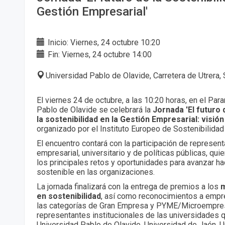
Gestión Empresarial'
Inicio: Viernes, 24 octubre 10:20
Fin: Viernes, 24 octubre 14:00
Universidad Pablo de Olavide, Carretera de Utrera, 
El viernes 24 de octubre, a las 10:20 horas, en el Par
Pablo de Olavide se celebrará la
Jornada 'El futuro 
la sostenibilidad en la Gestión Empresarial: visión
organizado por el Instituto Europeo de Sostenibilidad
El encuentro contará con la participación de represe
empresarial, universitario y de políticas públicas, qu
los principales retos y oportunidades para avanzar h
sostenible en las organizaciones.
La jornada finalizará con la entrega de premios a los
m
en sostenibilidad
, así como reconocimientos a emp
las categorías de Gran Empresa y PYME/Microempres
representantes institucionales de las universidades 
Universidad Pablo de Olavide, Universidad de Jaén, U