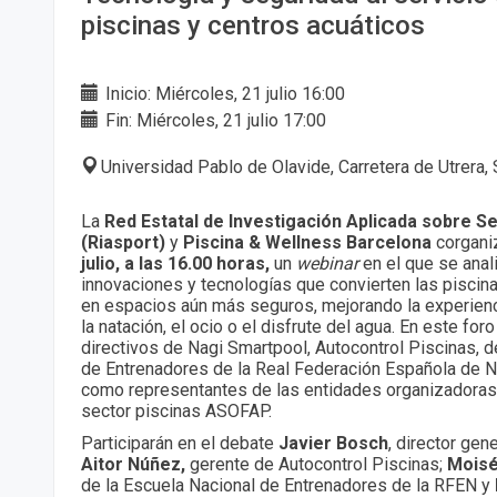
piscinas y centros acuáticos
Inicio: Miércoles, 21 julio 16:00
Fin: Miércoles, 21 julio 17:00
Universidad Pablo de Olavide, Carretera de Utrera, 
La
Red Estatal de Investigación Aplicada sobre S
(Riasport)
y
Piscina & Wellness Barcelona
corgani
julio, a las 16.00 horas,
un
webinar
en el que se anal
innovaciones y tecnologías que convierten las piscin
en espacios aún más seguros, mejorando la experienci
la natación, el ocio o el disfrute del agua. En este foro
directivos de Nagi Smartpool, Autocontrol Piscinas, d
de Entrenadores de la Real Federación Española de N
como representantes de las entidades organizadoras y
sector piscinas ASOFAP.
Participarán en el debate
Javier Bosch
, director gen
Aitor Núñez,
gerente de Autocontrol Piscinas;
Moisé
de la Escuela Nacional de Entrenadores de la RFEN y