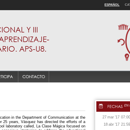
ESPAÑOL
CA
ONAL Y III
APRENDIZAJE-
RIO. APS-U8.
TICIPA
CONTACTO
FECHAS
EN
27
mar
'17
07:0
cation in the Department of Communication at the
er 25 years, Vásquez has directed the efforts of a
18
abr
'17
21:5
ool laboratory called, La Clase Mágica focused on