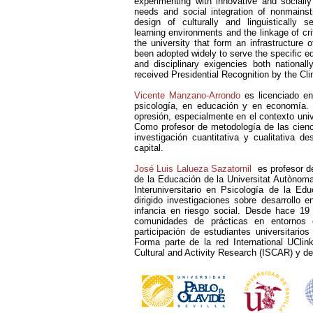
experimenting with innovative and sociall
needs and social integration of nonmain
design of culturally and linguistically 
learning environments and the linkage of cr
the university that form an infrastructur
been adopted widely to serve the specific 
and disciplinary exigencies both national
received Presidential Recognition by the Cl
Vicente Manzano-Arrondo
es licenciado en
psicología, en educación y en economía. 
opresión, especialmente en el contexto unive
Como profesor de metodología de las cienc
investigación cuantitativa y cualitativa d
capital.
José Luis Lalueza Sazatornil
es profesor de
de la Educación de la Universitat Autònom
Interuniversitario en Psicología de la Ed
dirigido investigaciones sobre desarrollo e
infancia en riesgo social. Desde hace 19
comunidades de prácticas en entornos 
participación de estudiantes universitario
Forma parte de la red International UCli
Cultural and Activity Research (ISCAR) y d