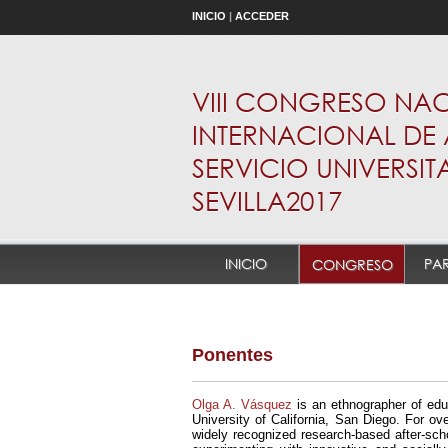
INICIO
|
ACCEDER
VIII CONGRESO NACI
INTERNACIONAL DE 
SERVICIO UNIVERSITA
SEVILLA2017
INICIO
PAR
CONGRESO
Ponentes
Olga A. Vásquez
is an ethnographer of edu
University of California, San Diego. For ov
widely recognized research-based after-sch